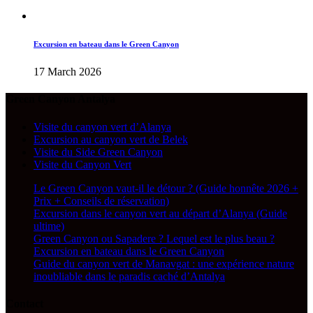
Excursion en bateau dans le Green Canyon
17 March 2026
Green Canyon Antalya
Visite du canyon vert d’Alanya
Excursion au canyon vert de Belek
Visite du Side Green Canyon
Visite du Canyon Vert
Le Green Canyon vaut-il le détour ? (Guide honnête 2026 +
Prix + Conseils de réservation)
Excursion dans le canyon vert au départ d’Alanya (Guide
ultime)
Green Canyon ou Sapadere ? Lequel est le plus beau ?
Excursion en bateau dans le Green Canyon
Guide du canyon vert de Manavgat : une expérience nature
inoubliable dans le paradis caché d’Antalya
Contact