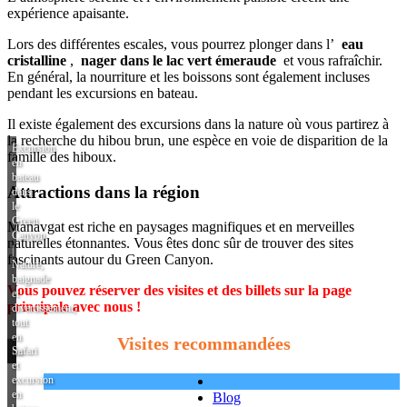
expérience apaisante.
Lors des différentes escales, vous pourrez plonger dans l’
eau
cristalline
,
nager dans le lac vert émeraude
et vous rafraîchir.
En général, la nourriture et les boissons sont également incluses
pendant les excursions en bateau.
Il existe également des excursions dans la nature où vous partirez à
la recherche du hibou brun, une espèce en voie de disparition de la
Excursion
famille des hiboux.
en
bateau
Attractions dans la région
dans
le
Green
Manavgat est riche en paysages magnifiques et en merveilles
Canyon
naturelles étonnantes. Vous êtes donc sûr de trouver des sites
|
fascinants autour du Green Canyon.
Nature,
baignade
Vous pouvez réserver des visites et des billets sur la page
et
principale avec nous !
divertissement,
tout
en
Visites recommandées
Safari
un
et
excursion
en
Blog