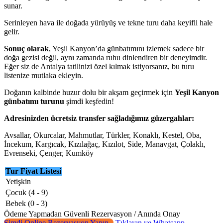
sunar.
Serinleyen hava ile doğada yürüyüş ve tekne turu daha keyifli hale
gelir.
Sonuç olarak
, Yeşil Kanyon’da günbatımını izlemek sadece bir
doğa gezisi değil, aynı zamanda ruhu dinlendiren bir deneyimdir.
Eğer siz de Antalya tatilinizi özel kılmak istiyorsanız, bu turu
listenize mutlaka ekleyin.
Doğanın kalbinde huzur dolu bir akşam geçirmek için
Yeşil Kanyon
günbatımı turunu
şimdi keşfedin!
Adresinizden ücretsiz transfer sağladığımız güzergahlar:
Avsallar, Okurcalar, Mahmutlar, Türkler, Konaklı, Kestel, Oba,
İncekum, Kargıcak, Kızılağaç, Kızılot, Side, Manavgat, Çolaklı,
Evrenseki, Çenger, Kumköy
Tur Fiyat Listesi
Yetişkin
Çocuk (4 - 9)
Bebek (0 - 3)
Ödeme Yapmadan Güvenli Rezervasyon / Anında Onay
Şimdi Online Rezervasyon Yapın
Tıklayın ve Whatsapp