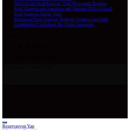
Alanya’dan Yeşil Kanyon Turu (Kapsamlı Rehber)
Yeşil Kanyon mu Sapadere mi? Hangisi Daha Güzel?
Yeşil Kanyon Tekne Turu
Manavgat Yeşil Kanyon Rehberi: Antalya’nın Saklı
Cennetinde Unutulmaz Bir Doğa Deneyimi
Contact
+ 90 507 960 74 33
info@greencanyonsafari.com
Green Canyon Safari 2026
Rezervasyon Yap