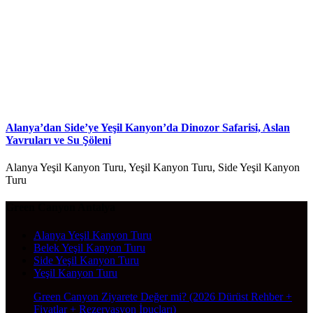
Alanya’dan Side’ye Yeşil Kanyon’da Dinozor Safarisi, Aslan
Yavruları ve Su Şöleni
Alanya Yeşil Kanyon Turu, Yeşil Kanyon Turu, Side Yeşil Kanyon
Turu
Green Canyon Antalya
Alanya Yeşil Kanyon Turu
Belek Yeşil Kanyon Turu
Side Yeşil Kanyon Turu
Yeşil Kanyon Turu
Green Canyon Ziyarete Değer mi? (2026 Dürüst Rehber +
Fiyatlar + Rezervasyon İpuçları)